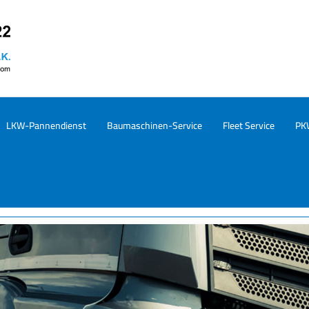
LKW-Pannendienst
Baumaschinen-Service
Fleet Service
PK