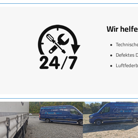
Wir helf
Technisch
Defektes 
Luftfederb