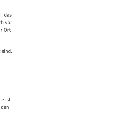
l, das
ch vor
r Ort
 sind.
e ist
 den