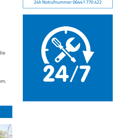
24h Notrufnummer 06441 770 422
die
em.