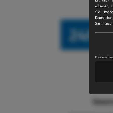
Mit Klick 
einsehen, I
Sie könne
Datenschutz
24h L
Sie in unse
Cookie settin
boxen