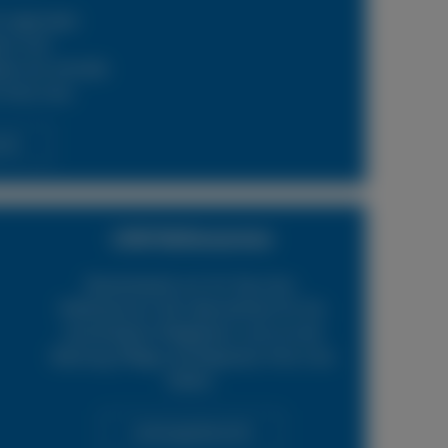
 regionalen
ern und
en wir schnelle
 Ihren Lkw.
cht
LKW Reifenservice
Boxenstop24 e.K. Ihr Top-Lkw-
Reifenservice. Wir übernehmen für Sie
verschiedene Tätigkeiten rund um die
Wartung, Pflege und Reparatur Ihrer Lkw
Reifen.
Leistungsübersicht