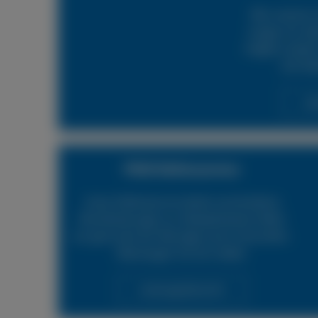
Mit unserem 
sorgen wir daf
möglich wieder 
24h Rei
Lei
PKW Reifenservice
Unser Reifenservice bietet verschiedene
Dienstleistungen an. Beispielsweise helfen
wir gerne bei der Montage neuer Autoreifen.
Überzeugen Sie sich selbst.
Leistungsübersicht