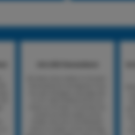
nst
24h LKW-Pannendienst
So 
n
Wir bieten einen mobilen 24-Stunden-
LKW-
Pannendienst für die Reparatur Ihres
Rufe
nden
Lkw oder Anhängers unterwegs oder
un
 Wir
vor Ort. Viele Probleme können wir
An
er
direkt vor Ort lösen. So kommen Sie
woh
schnell und sicher wieder auf die
mus
er
Straße, ohne erst in die Werkstatt
R
, so
fahren zu müssen. Ist eine sofortige
Un