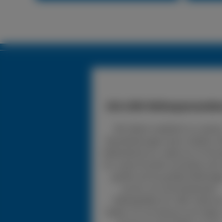
24h LKW-Reifenpannendie
Wir bieten zusätzlich zu unsere
Dienstleistungen einen mobilen 
Reifendienst an, wobei wir 24 Stu
für unsere Kunden erreichbar sind.
greifen auf ein großes Reifenlag
zurück, mit verschiedensten
Reifengrößen für LKW. Sollte d
Reifen nur ein kleines Loch haben