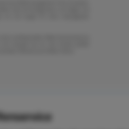
nell das Reifenmanagement Ihres Fuhrparks.
eifen oder die Konfiguration von Felgen und
en um und sorgen für einen reibungslosen
s einen professionellen Räder-Rundumservice
n der Auswahl der für den Einsatz perfekt
chneller Hilfe bei einer Reifen-Panne.
enservice