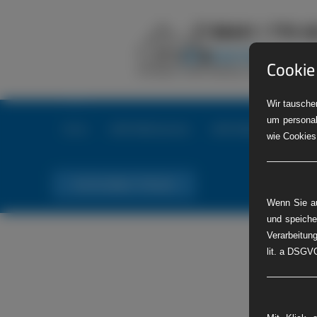
Cookie
Wir tauschen
um personal
Home
LKW-Reifenservice
LKW-Reifennotdienst
wie Cookies
Tel. Nr. 06441 770 422
Wenn Sie au
und speiche
Verarbeitung
lit. a DSGVO