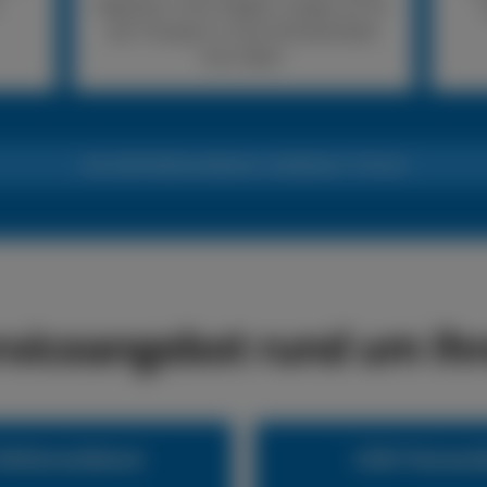
Reparatur nicht möglich, sorgen wir für
den Transport in eine Fachwerkstatt
Ihrer Wahl.
24h LKW-Reifennotdienst +49 (0) 6441 770 422
rviceangebot rund um Ihr
eifennotdienst
LKW-Pannend