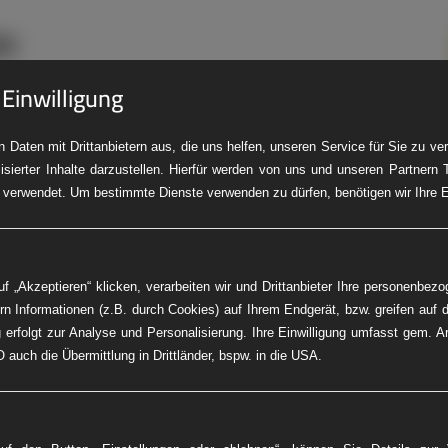
 Einwilligung
 Daten mit Drittanbietern aus, die uns helfen, unseren Service für Sie zu v
isierter Inhalte darzustellen. Hierfür werden von uns und unseren Partnern 
LKW-Pannendienst
Baumaschinen-Service
Fleet Service
PK
 verwendet. Um bestimmte Dienste verwenden zu dürfen, benötigen wir Ihre Ei
f „Akzeptieren“ klicken, verarbeiten wir und Drittanbieter Ihre personenbez
rn Informationen (z.B. durch Cookies) auf Ihrem Endgerät, bzw. greifen auf d
 erfolgt zur Analyse und Personalisierung. Ihre Einwilligung umfasst gem. A
 auch die Übermittlung in Drittländer, bspw. in die USA.