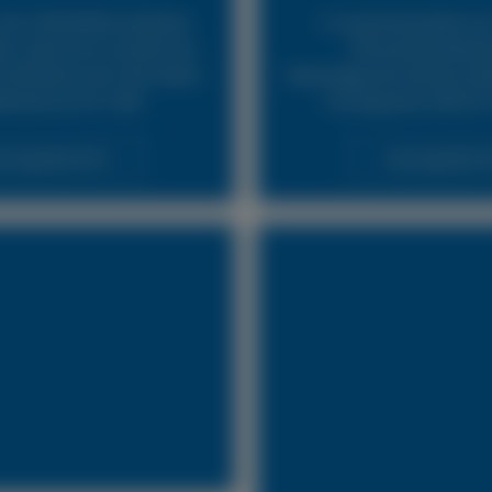
24h LKW Reifennotdienst
In Zusammenarbeit mit
ür, dass Sie so schnell wie
Pannendienstleist
fahrbereit sind. Wir bieten
Abschleppunternehmen biet
fenservice für LKW.
und bequeme Hilfe für
stungsübersicht
Leistungsübersi