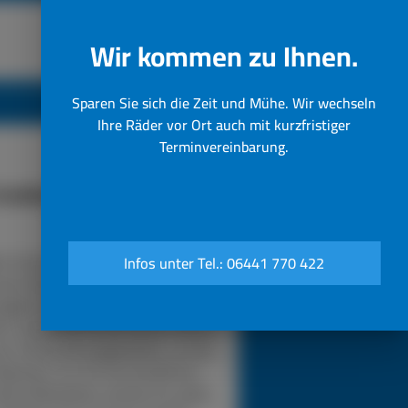
Wir kommen zu Ihnen.
Sparen Sie sich die Zeit und Mühe. Wir wechseln
Ihre Räder vor Ort auch mit kurzfristiger
Terminvereinbarung.
funktioniert unser 24h LKW-
Notdienst
n Sie bei einer Reifenpanne einfach
Infos unter Tel.: 06441 770 422
sere Notrufnummer an. Durch die
gabe Ihres Standorts wissen wir,
in unser Pannendienstauto fahren
s. Es ist voll ausgestattet, um die
eparatur vor Ort durchzuführen.
sere Mitarbeiter werden für jedes