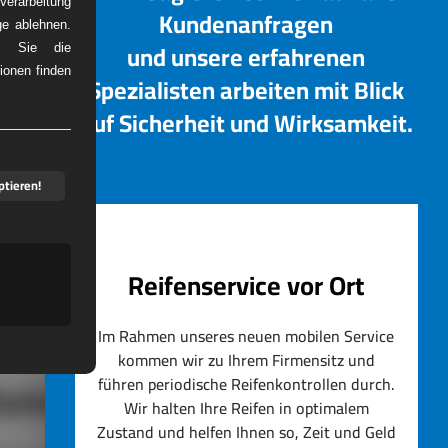
erarbeitung
Kundenanfragen
ge ablehnen.
und unsere erfahrenen
em Sie die
ionen finden
Spezialisten arbeiten mit Blick
DIENST
auf Sicherheit und Wirksamkeit.
ptieren!
Reifenservice vor Ort
Im Rahmen unseres neuen mobilen Service
kommen wir zu Ihrem Firmensitz und
führen periodische Reifenkontrollen durch.
artner
Wir halten Ihre Reifen in optimalem
Zustand und helfen Ihnen so, Zeit und Geld