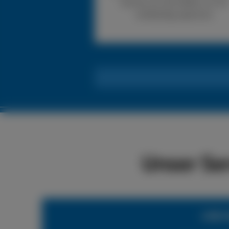
können wir den Reifen vor Ort
vollständig reparieren.
Unser Se
LKW-R