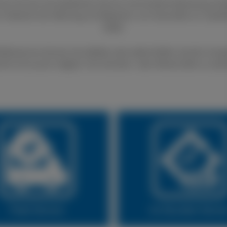
nen Sie sich auf exzellenten Service und fundierte Beratung ver
 im Bereich der Wartung und Reparatur von Autoreifen an. Qualit
Stelle.
fenservice können Sie defekte oder platte Reifen schnell und gü
lich ist es auch möglich, Ihre Sommer- oder Winterreifen zu wec
Fleet Service
24 Stunden Servi