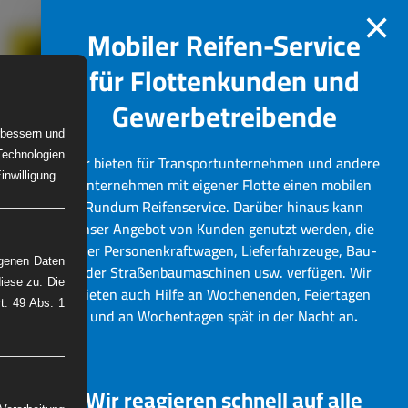
×
Mobiler Reifen-Service
für Flottenkunden und
Gewerbetreibende
erbessern und
Technologien
Wir bieten für Transportunternehmen und andere
W-Reifenservice
Bilder
nwilligung.
Unternehmen mit eigener Flotte einen mobilen
Rundum Reifenservice.
Darüber hinaus kann
unser Angebot von Kunden genutzt werden, die
über Personenkraftwagen, Lieferfahrzeuge, Bau-
ogenen Daten
oder Straßenbaumaschinen usw. verfügen. Wir
iese zu. Die
bieten auch Hilfe an Wochenenden, Feiertagen
rt. 49 Abs. 1
und an Wochentagen spät in der Nacht an
.
Wir reagieren schnell auf alle