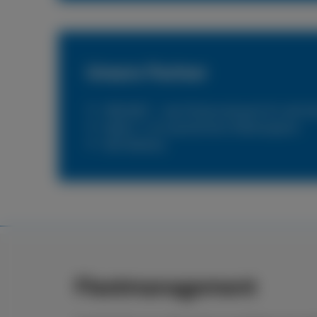
Unsere Partner
PNEUNET – das Flottennetzwerk für alle N
Reifen 1+ Ihr persönlicher Reifenexperte
DKV Mobility
Fleetmanagement