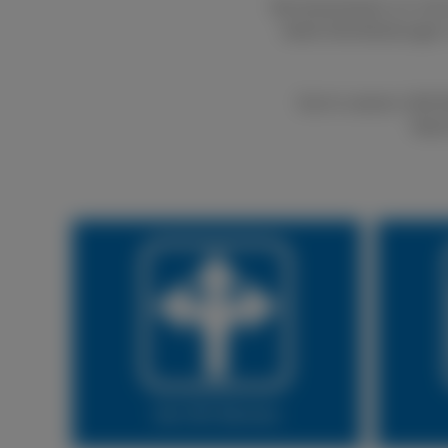
Bei boxenstop24 e.K. kön
bietet Dienstleistungen
Durch unseren LKW Rei
Natür
Vor Ort Service