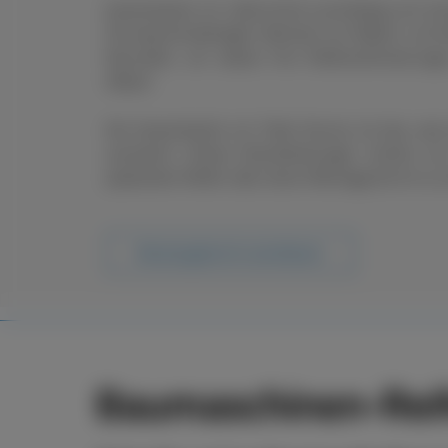
boxenstop24 e.K. übernimmt zuverlässig und sch
Ob saisonal bedingter Wechsel von Rädern und R
Neureifen, wir setzen Ihre Reifenanforderung
Ablauf.
Der boxenstop24 e.K. Fleet Service ist das, wa
ausmacht. Unsere Dienstleistungen reichen vo
passenden Reifen über deren Montage bis hin zu s
Beratungstermin vereinbaren
Baumaschinen-Reif