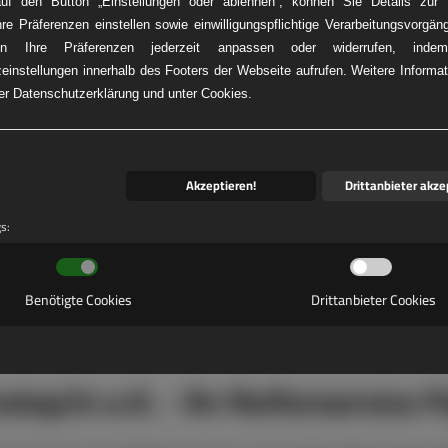
auf den Button „Einstellungen oder ablehnen“, können Sie Details zur V
hre Präferenzen einstellen sowie einwilligungspflichtige Verarbeitungsvorgän
n Ihre Präferenzen jederzeit anpassen oder widerrufen, ind
einstellungen innerhalb des Footers der Webseite aufrufen. Weitere Informat
KW-REIFENNOT
rer Datenschutzerklärung und unter Cookies.
Akzeptieren!
Drittanbieter akze
gs:
Benötigte Cookies
Drittanbieter Cookies
stop24 e.K. - Ihr Reifenservice P